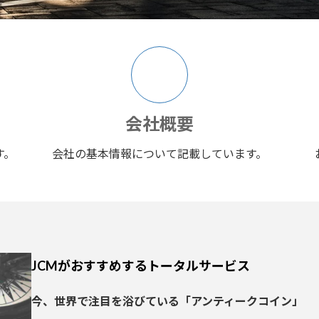
ア
イ
コ
ン
リ
ン
ク
会社
概要
す。
会社の基本情報について記載しています。
JCMがおすすめするトータルサービス
今、世界で注目を浴びている「アンティークコイン」