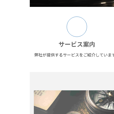
ア
イ
コ
ン
リ
ン
ク
サービス案内
弊社が提供するサービスをご紹介していま