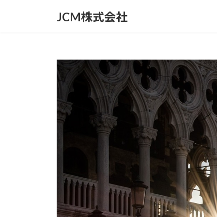
コ
ナ
JCM株式会社
ン
ビ
テ
ゲ
ン
ー
ツ
シ
へ
ョ
ス
ン
キ
に
ッ
移
プ
動