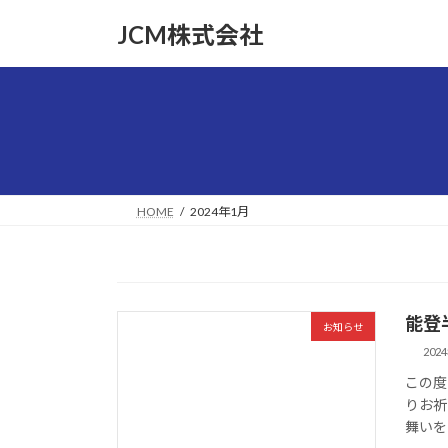
コ
ナ
JCM株式会社
ン
ビ
テ
ゲ
ン
ー
ツ
シ
へ
ョ
ス
ン
キ
に
ッ
移
HOME
2024年1月
プ
動
能登
お知らせ
202
この度
りお祈
舞いを